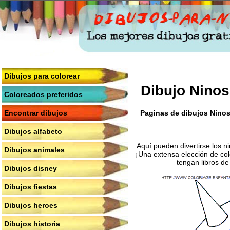
Dibujos para colorear
Dibujo Ninos
Coloreados preferidos
Paginas de dibujos Ninos-
Encontrar dibujos
Dibujos alfabeto
Aquí pueden divertirse los n
Dibujos animales
¡Una extensa elección de col
tengan libros de
Dibujos disney
Dibujos fiestas
Dibujos heroes
Dibujos historia