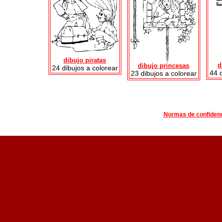
dibujo piratas
d
dibujo princesas
24 dibujos a colorear
44 d
23 dibujos a colorear
Normas de confidenc