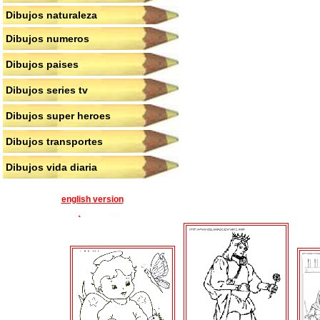
Dibujos naturaleza
Dibujos numeros
Dibujos paises
Dibujos series tv
Dibujos super heroes
Dibujos transportes
Dibujos vida diaria
english version