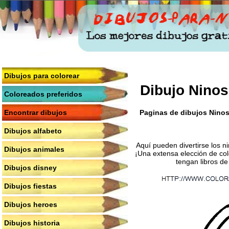
Dibujos para colorear
Dibujo Ninos
Coloreados preferidos
Paginas de dibujos Ninos-
Encontrar dibujos
Dibujos alfabeto
Aquí pueden divertirse los n
Dibujos animales
¡Una extensa elección de col
tengan libros de
Dibujos disney
Dibujos fiestas
Dibujos heroes
Dibujos historia