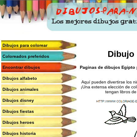
Dibujos para colorear
Dibujo 
Coloreados preferidos
Paginas de dibujos Egipto p
Encontrar dibujos
Dibujos alfabeto
Aquí pueden divertirse los n
¡Una extensa elección de col
Dibujos animales
tengan libros de
Dibujos disney
Dibujos fiestas
Dibujos heroes
Dibujos historia