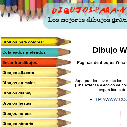
Dibujos para colorear
Dibujo W
Coloreados preferidos
Paginas de dibujos Winx-C
Encontrar dibujos
Dibujos alfabeto
Aquí pueden divertirse los n
Dibujos animales
¡Una extensa elección de col
tengan libros de
Dibujos disney
Dibujos fiestas
Dibujos heroes
Dibujos historia