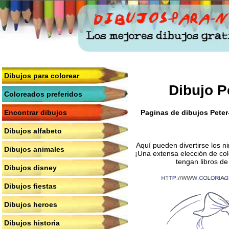
Dibujos para colorear
Dibujo P
Coloreados preferidos
Paginas de dibujos Peter-
Encontrar dibujos
Dibujos alfabeto
Aquí pueden divertirse los n
Dibujos animales
¡Una extensa elección de col
tengan libros de
Dibujos disney
Dibujos fiestas
Dibujos heroes
Dibujos historia