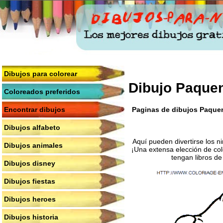
Dibujos para colorear
Dibujo Paquen
Coloreados preferidos
Paginas de dibujos Paqueno
Encontrar dibujos
Dibujos alfabeto
Aquí pueden divertirse los n
Dibujos animales
¡Una extensa elección de col
tengan libros de
Dibujos disney
Dibujos fiestas
Dibujos heroes
Dibujos historia