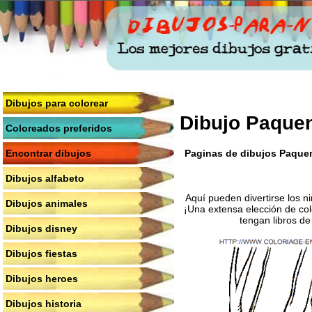
Dibujos para colorear
Dibujo Paquen
Coloreados preferidos
Paginas de dibujos Paqueno
Encontrar dibujos
Dibujos alfabeto
Aquí pueden divertirse los n
Dibujos animales
¡Una extensa elección de col
tengan libros de
Dibujos disney
Dibujos fiestas
Dibujos heroes
Dibujos historia