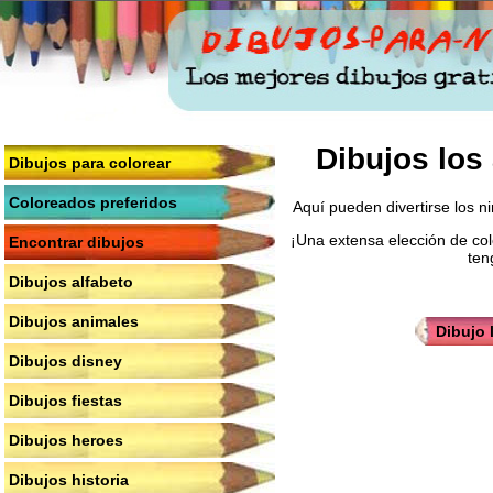
Dibujos los
Dibujos para colorear
Coloreados preferidos
Aquí pueden divertirse los n
¡Una extensa elección de col
Encontrar dibujos
ten
Dibujos alfabeto
Dibujos animales
Dibujo 
Dibujos disney
Dibujos fiestas
Dibujos heroes
Dibujos historia