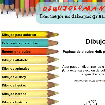
Dibujos para colorear
Dibujo
Coloreados preferidos
Paginas de dibujos Hulk pa
Encontrar dibujos
Dibujos alfabeto
Aquí pueden divertirse los n
Dibujos animales
¡Una extensa elección de col
tengan libros de
Dibujos disney
Dibujos fiestas
Dibujos heroes
Dibujos historia