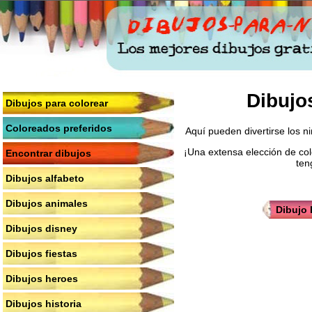
Dibujo
Dibujos para colorear
Coloreados preferidos
Aquí pueden divertirse los n
¡Una extensa elección de col
Encontrar dibujos
ten
Dibujos alfabeto
Dibujos animales
Dibujo 
Dibujos disney
Dibujos fiestas
Dibujos heroes
Dibujos historia