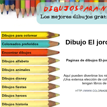
Dibujos para colorear
Dibujo El jo
Coloreados preferidos
Encontrar dibujos
Paginas de dibujos El-jo
Dibujos alfabeto
Dibujos animales
Aquí pueden divertirse los n
Dibujos disney
¡Una extensa elección de col
tengan libros de
Dibujos fiestas
Dibujos heroes
Dibujos historia