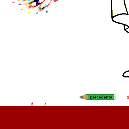
precedente
d