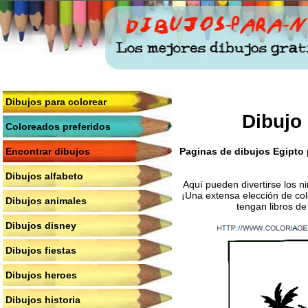
Dibujos para colorear
Dibujo 
Coloreados preferidos
Paginas de dibujos Egipto p
Encontrar dibujos
Dibujos alfabeto
Aquí pueden divertirse los n
¡Una extensa elección de col
Dibujos animales
tengan libros de
Dibujos disney
Dibujos fiestas
Dibujos heroes
Dibujos historia