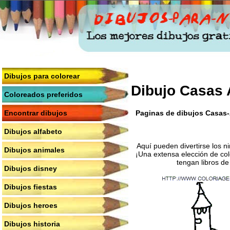
Dibujos para colorear
Dibujo Casas 
Coloreados preferidos
Paginas de dibujos Casas-A
Encontrar dibujos
Dibujos alfabeto
Aquí pueden divertirse los n
Dibujos animales
¡Una extensa elección de col
tengan libros de
Dibujos disney
Dibujos fiestas
Dibujos heroes
Dibujos historia