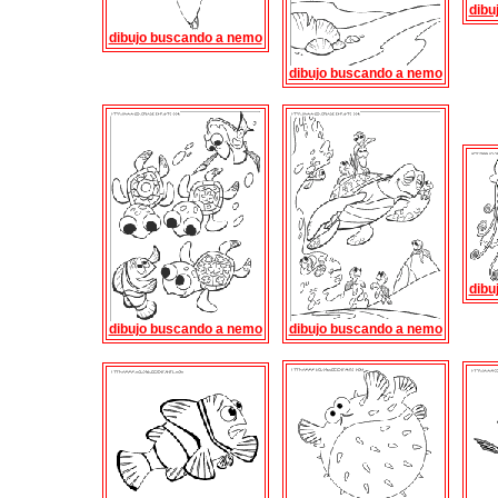
dibu
dibujo buscando a nemo
dibujo buscando a nemo
dibu
dibujo buscando a nemo
dibujo buscando a nemo