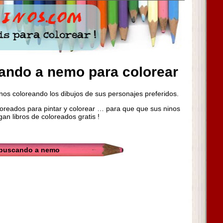
ando a nemo para colorear
inos coloreando los dibujos de sus personajes preferidos.
oreados para pintar y colorear … para que que sus ninos
gan libros de coloreados gratis !
 buscando a nemo