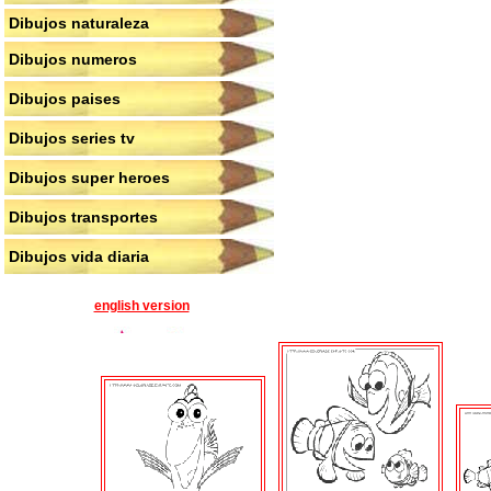
Dibujos naturaleza
Dibujos numeros
Dibujos paises
Dibujos series tv
Dibujos super heroes
Dibujos transportes
Dibujos vida diaria
english version