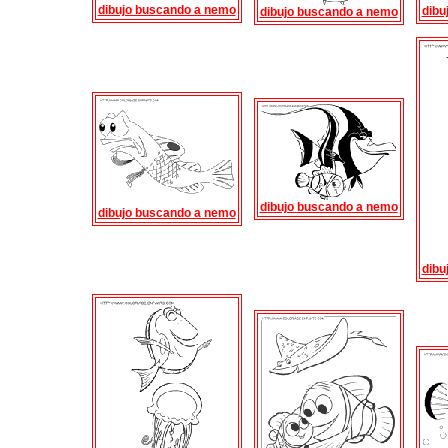
dibujo buscando a nemo
dibu
dibujo buscando a nemo
dibujo buscando a nemo
dibujo buscando a nemo
dibu