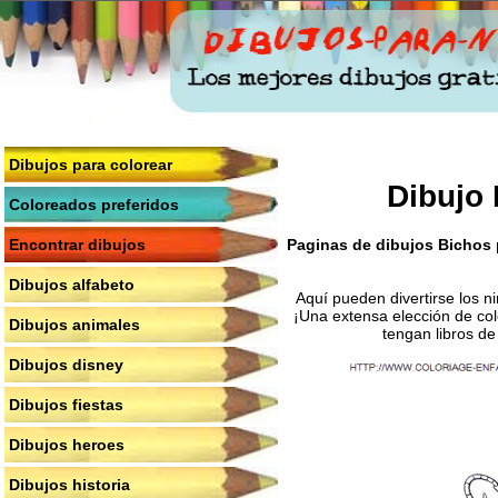
Dibujos para colorear
Dibujo 
Coloreados preferidos
Paginas de dibujos Bichos p
Encontrar dibujos
Dibujos alfabeto
Aquí pueden divertirse los n
¡Una extensa elección de col
Dibujos animales
tengan libros de
Dibujos disney
Dibujos fiestas
Dibujos heroes
Dibujos historia