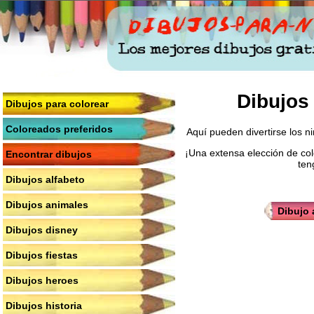
Dibujos 
Dibujos para colorear
Coloreados preferidos
Aquí pueden divertirse los n
¡Una extensa elección de col
Encontrar dibujos
ten
Dibujos alfabeto
Dibujos animales
Dibujo 
Dibujos disney
Dibujos fiestas
Dibujos heroes
Dibujos historia