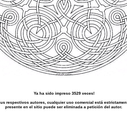
Ya ha sido impreso 3529 veces!
s respectivos autores, cualquier uso comercial está estrictament
presente en el sitio puede ser eliminada a petición del autor.